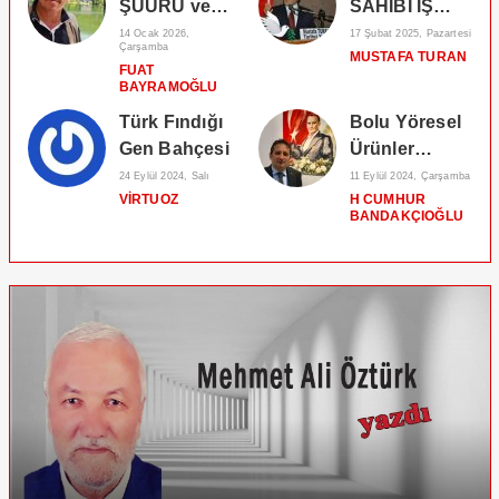
ŞUURU ve
SAHİBİ İŞ
EBU
ADAMLARIMIZ
14 Ocak 2026,
17 Şubat 2025, Pazartesi
Çarşamba
MUSTAFA TURAN
BEKİR’in
YEDİ
FUAT
(Radıyallahü
CEDDİNİZE
BAYRAMOĞLU
Anh) İMANI
RAHMET
Türk Fındığı
Bolu Yöresel
OLSUN!
Gen Bahçesi
Ürünler
Festivali!
24 Eylül 2024, Salı
11 Eylül 2024, Çarşamba
VIRTUOZ
H CUMHUR
BANDAKÇIOĞLU