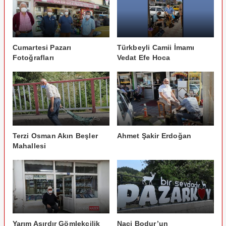
Cumartesi Pazarı
Türkbeyli Camii İmamı
Fotoğrafları
Vedat Efe Hoca
Terzi Osman Akın Beşler
Ahmet Şakir Erdoğan
Mahallesi
Yarım Asırdır Gömlekçilik
Naci Bodur’un