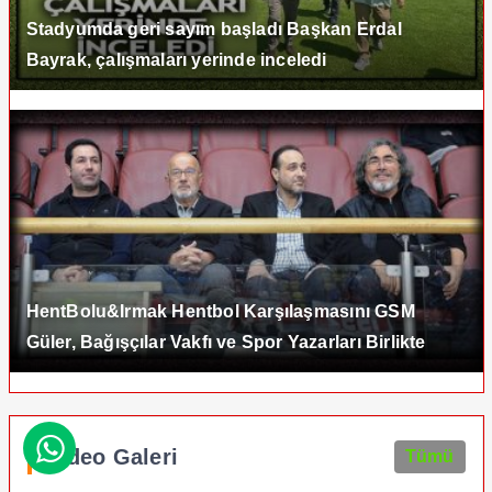
Stadyumda geri sayım başladı Başkan Erdal
Bayrak, çalışmaları yerinde inceledi
HentBolu&Irmak Hentbol Karşılaşmasını GSM
Güler, Bağışçılar Vakfı ve Spor Yazarları Birlikte
İzledi

Video Galeri
Tümü