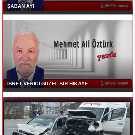
ŞABAN AYI
İBRET VERİCİ GÜZEL BİR HİKAYE….