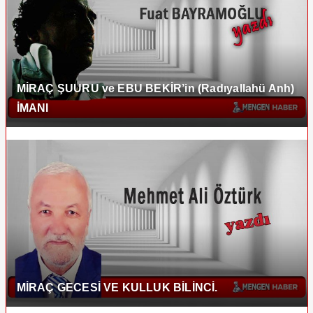
MİRAÇ ŞUURU ve EBU BEKİR’in (Radıyallahü Anh)
İMANI
MİRAÇ GECESİ VE KULLUK BİLİNCİ.