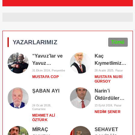
YAZARLARIMIZ
Tümü
“Yavuz’lar ve
Kaç
Yavuz
Kıymetlimiz
Ergin’leri
Kaç Kadir
31 Ekim 2024, Perşembe
28 Aralık 2025, Pazar
MUSTAFA COP
MUSTAFA NURI
Yetiştiren
Kıymet
GÜRSOY
Bolulu’lar”
Bilenimiz Var
ŞABAN AYI
Narin’i
Öldürdüler
Biz Çürüdük!
24 Ocak 2026,
15 Eylül 2024, Pazar
Cumartesi
NEDIM ŞENER
Sosyolojik
MEHMET ALI
Otopsi Gerekli
ÖZTÜRK
MİRAÇ
SEHAVET