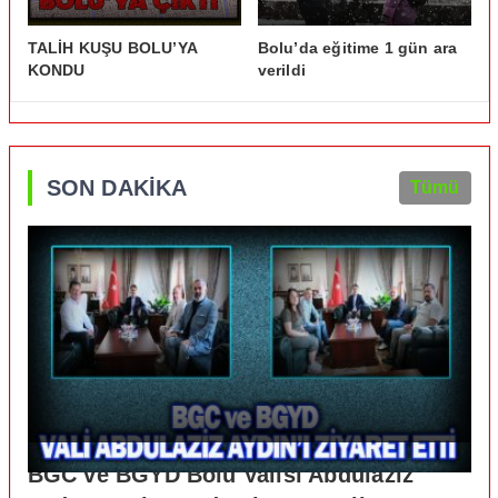
TALİH KUŞU BOLU’YA
Bolu’da eğitime 1 gün ara
KONDU
verildi
SON DAKİKA
Tümü
BGC ve BGYD Bolu Valisi Abdulaziz