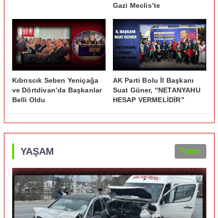
Gazi Meclis’te
Kıbrıscık Seben Yeniçağa
AK Parti Bolu İl Başkanı
ve Dörtdivan’da Başkanlar
Suat Güner, “NETANYAHU
Belli Oldu
HESAP VERMELİDİR”
YAŞAM
Tümü