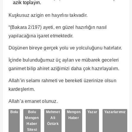
azik toplayın.
Kuşkusuz azigin en hayırlısı takvadir.
“(Bakara 2/197) ayeti, en güzel hazırlığın nasıl
yapılacağına işaret etmektedir.
Düşünen bireye gerçek yolu ve yolculuğunu hatırlatır.
İçinde bulunduğumuz üç ayları ve mübarek geceleri
ganimet bilip ahiret aziğimizi daha çok hazırlayalım.
Allah’in selamı rahmeti ve bereketi üzerinize olsun
kardeşlerim.
Allah’a emanet olunuz.
Bolu
Bolu
Mehmet
Mengen
Yazar
Yazarlarımız
Mengen
Ali
Haber
Haber
Öztürk
Sitesi