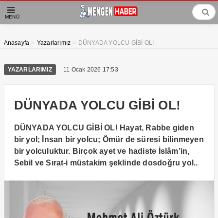
MENÜ
>
>
Anasayfa
Yazarlarımız
DÜNYADA YOLCU GİBİ OL!
YAZARLARIMIZ
11 Ocak 2026 17:53
DÜNYADA YOLCU GİBİ OL!
DÜNYADA YOLCU GİBİ OL! Hayat, Rabbe giden
bir yol; İnsan bir yolcu; Ömür de süresi bilinmeyen
bir yolculuktur. Birçok ayet ve hadiste İslâm’in,
Sebil ve Sırat-i müstakim şeklinde dosdoğru yol..