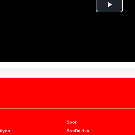
Play
Video
Spor
Diyarı
SonDakika