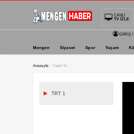
CANLI
TV İZLE
GİRİŞ /
Mengen
Siyaset
Spor
Yaşam
Kö
>
Anasayfa
Canlı Tv
TRT 1