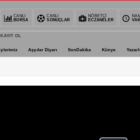
CANLI
BIST
CANLI
DOLAR
NÖBETÇİ
EURO
NA
AL
BORSA
SONUÇLAR
ECZANELER
VAK
1.359,55
34,6794
36,7102
0.61%
%
%
%-0,
 KAYIT OL
ylerimiz
Aşçılar Diyarı
SonDakika
Künye
Yazarl