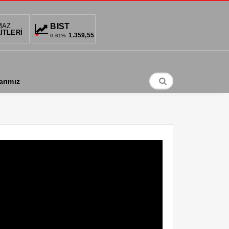
MAZ
TIN
BIST
DOLAR
EURO
İTLERİ
2,932,98
1.359,55
34,6794
36,7102
88
0.61%
%
%
arımız