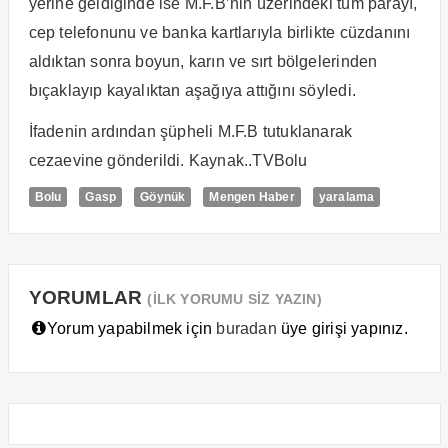
yerine geldiğinde ise M.F.B’nin üzerindeki tüm parayı,
cep telefonunu ve banka kartlarıyla birlikte cüzdanını
aldıktan sonra boyun, karın ve sırt bölgelerinden
bıçaklayıp kayalıktan aşağıya attığını söyledi.
İfadenin ardından şüpheli M.F.B tutuklanarak
cezaevine gönderildi. Kaynak..TVBolu
Bolu
Gasp
Göynük
Mengen Haber
yaralama
YORUMLAR
(İLK YORUMU SİZ YAZIN)
Yorum yapabilmek için
buradan
üye girişi yapınız.