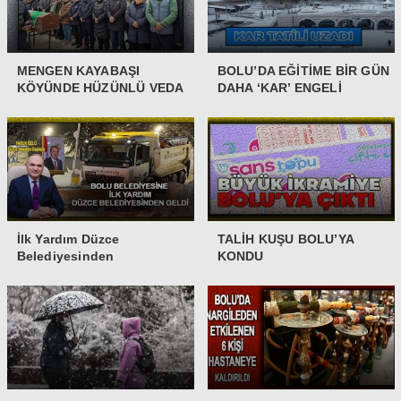
MENGEN KAYABAŞI
BOLU’DA EĞİTİME BİR GÜN
KÖYÜNDE HÜZÜNLÜ VEDA
DAHA ‘KAR’ ENGELİ
İlk Yardım Düzce
TALİH KUŞU BOLU’YA
Belediyesinden
KONDU