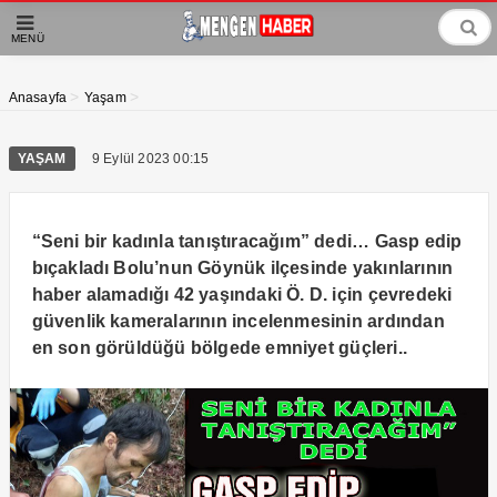
MENÜ
>
>
Anasayfa
Yaşam
YAŞAM
9 Eylül 2023 00:15
“Seni bir kadınla tanıştıracağım” dedi… Gasp edip
bıçakladı Bolu’nun Göynük ilçesinde yakınlarının
haber alamadığı 42 yaşındaki Ö. D. için çevredeki
güvenlik kameralarının incelenmesinin ardından
en son görüldüğü bölgede emniyet güçleri..