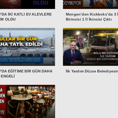
’DA İKİ KATLI EV ALEVLERE
Mengen’den Kickboks’da 3 İ
İM OLDU
Birincisi 1 İl İkincisi Çıktı
’DA EĞİTİME BİR GÜN DAHA
İlk Yardım Düzce Belediyes
’ ENGELİ