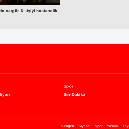
da nargile 6 kişiyi hastanelik
Spor
Diyarı
SonDakika
Mengen
Siyaset
Spor
Yaşam
Köy