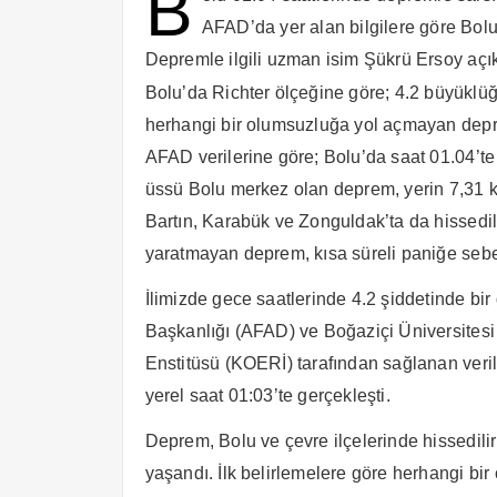
B
AFAD’da yer alan bilgilere göre Bo
Depremle ilgili uzman isim Şükrü Ersoy açı
Bolu’da Richter ölçeğine göre; 4.2 büyüklü
herhangi bir olumsuzluğa yol açmayan depre
AFAD verilerine göre; Bolu’da saat 01.04’
üssü Bolu merkez olan deprem, yerin 7,31 k
Bartın, Karabük ve Zonguldak’ta da hissedil
yaratmayan deprem, kısa süreli paniğe seb
İlimizde gece saatlerinde 4.2 şiddetinde bir
Başkanlığı (AFAD) ve Boğaziçi Üniversites
Enstitüsü (KOERİ) tarafından sağlanan ver
yerel saat 01:03’te gerçekleşti.
Deprem, Bolu ve çevre ilçelerinde hissedilir
yaşandı. İlk belirlemelere göre herhangi bi