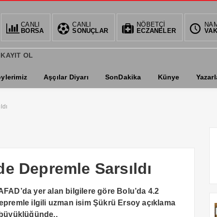
CANLI
CANLI
BIST
DOLAR
NÖBETÇİ
EUR
NA
BORSA
SONUÇLAR
ECZANELER
VAK
1.359,55
34,6794
36,7
0.61%
%
%
 KAYIT OL
ylerimiz
Aşçılar Diyarı
SonDakika
Künye
Yazarl
ldı
de Depremle Sarsıldı
AFAD’da yer alan bilgilere göre Bolu’da 4.2
remle ilgili uzman isim Şükrü Ersoy açıklama
2 büyüklüğünde..