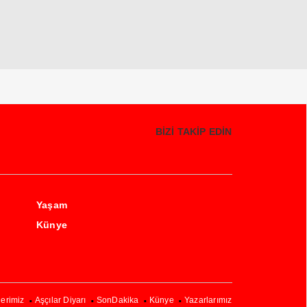
BİZİ TAKİP EDİN
Yaşam
Künye
lerimiz
Aşçılar Diyarı
SonDakika
Künye
Yazarlarımız