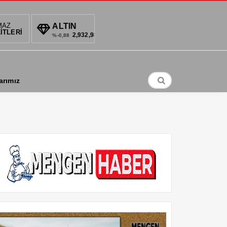
O
MAZ
ALTIN
BIST
DOLAR
İTLERİ
102
2,932,98
1.359,55
34,6794
%-0,88
0.61%
%
arımız