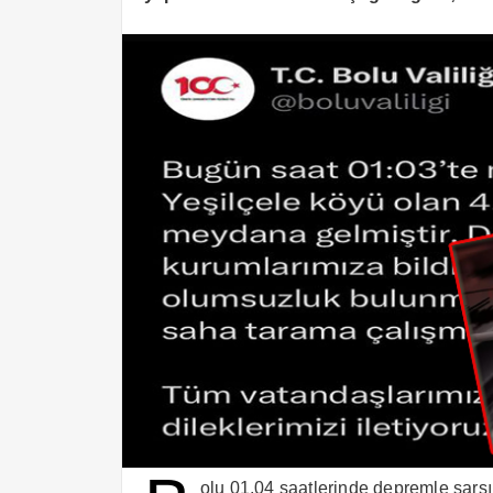
olu 01.04 saatlerinde depremle sarsı