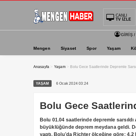
CANLI
TV İZLE
GİRİŞ /
Mengen
Siyaset
Spor
Yaşam
Kö
>
>
Anasayfa
Yaşam
Bolu Gece Saatlerinde Depremle Sarsı
YAŞAM
6 Ocak 2024 03:24
Bolu Gece Saatlerin
Bolu 01.04 saatlerinde depremle sarsıldı 
büyüklüğünde deprem meydana geldi. Dep
yaptı. Bolu’da Richter ölçeğine göre; 4.