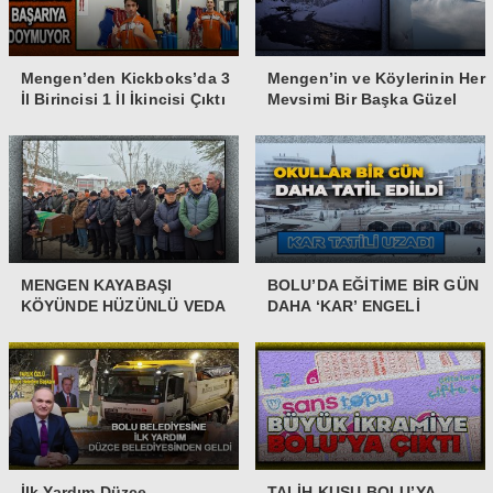
Mengen’den Kickboks’da 3
Mengen’in ve Köylerinin Her
İl Birincisi 1 İl İkincisi Çıktı
Mevsimi Bir Başka Güzel
MENGEN KAYABAŞI
BOLU’DA EĞİTİME BİR GÜN
KÖYÜNDE HÜZÜNLÜ VEDA
DAHA ‘KAR’ ENGELİ
İlk Yardım Düzce
TALİH KUŞU BOLU’YA