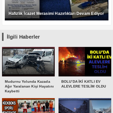
Hafızlık İcazet Merasimi Hazırlıkları Devam Ediyor
İlgili Haberler
Mudurnu Yolunda Kazada
BOLU’DA İKİ KATLI EV
Ağır Yaralanan Kişi Hayatını
ALEVLERE TESLİM OLDU
Kaybetti