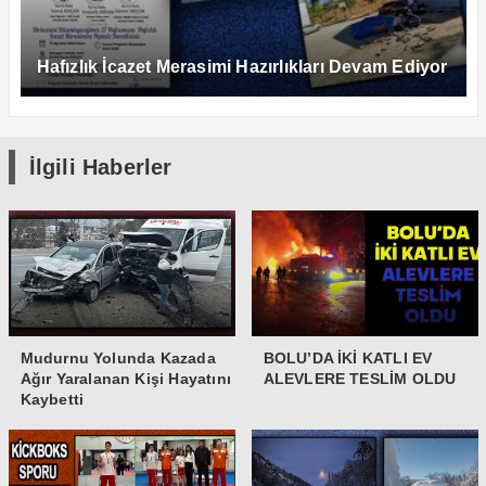
Hafızlık İcazet Merasimi Hazırlıkları Devam Ediyor
İlgili Haberler
Mudurnu Yolunda Kazada
BOLU’DA İKİ KATLI EV
Ağır Yaralanan Kişi Hayatını
ALEVLERE TESLİM OLDU
Kaybetti