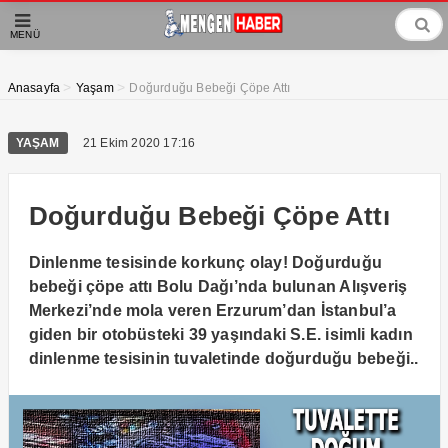
MENÜ
>
>
Anasayfa
Yaşam
Doğurduğu Bebeği Çöpe Attı
YAŞAM
21 Ekim 2020 17:16
Doğurduğu Bebeği Çöpe Attı
Dinlenme tesisinde korkunç olay! Doğurduğu
bebeği çöpe attı Bolu Dağı’nda bulunan Alışveriş
Merkezi’nde mola veren Erzurum’dan İstanbul’a
giden bir otobüsteki 39 yaşındaki S.E. isimli kadın
dinlenme tesisinin tuvaletinde doğurduğu bebeği..