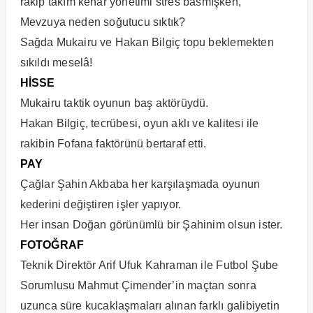
rakip takım kenar yönetimi stres basmışken,
Mevzuya neden soğutucu sıktık?
Sağda Mukairu ve Hakan Bilgiç topu beklemekten
sıkıldı meselâ!
HİSSE
Mukairu taktik oyunun baş aktörüydü.
Hakan Bilgiç, tecrübesi, oyun aklı ve kalitesi ile
rakibin Fofana faktörünü bertaraf etti.
PAY
Çağlar Şahin Akbaba her karşılaşmada oyunun
kederini değiştiren işler yapıyor.
Her insan Doğan görünümlü bir Şahinim olsun ister.
FOTOĞRAF
Teknik Direktör Arif Ufuk Kahraman ile Futbol Şube
Sorumlusu Mahmut Çimender’in maçtan sonra
uzunca süre kucaklaşmaları alınan farklı galibiyetin