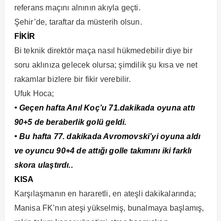
referans maçını alnının akıyla geçti.
Şehir’de, taraftar da müsterih olsun.
FİKİR
Bi teknik direktör maça nasıl hükmedebilir diye bir
soru aklınıza gelecek olursa; şimdilik şu kısa ve net
rakamlar bizlere bir fikir verebilir.
Ufuk Hoca;
• Geçen hafta Anıl Koç’u 71.dakikada oyuna attı
90+5 de beraberlik golü geldi.
• Bu hafta 77. dakikada Avromovski’yi oyuna aldı
ve oyuncu 90+4 de attığı golle takımını iki farklı
skora ulaştırdı..
KISA
Karşılaşmanın en hararetli, en ateşli dakikalarında;
Manisa FK’nın ateşi yükselmiş, bunalmaya başlamış,