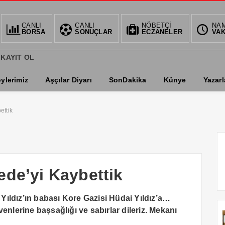
CANLI
CANLI
NÖBETÇİ
NA
BI
BORSA
SONUÇLAR
ECZANELER
VAK
0.6
 KAYIT OL
ylerimiz
Aşçılar Diyarı
SonDakika
Künye
Yazarl
ettik
ede’yi Kaybettik
ıldız’ın babası Kore Gazisi Hüdai Yıldız’a…
enlerine başsağlığı ve sabırlar dileriz. Mekanı