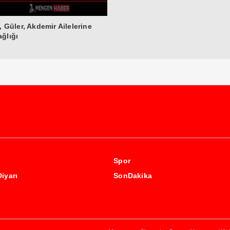
z, Güler, Akdemir Ailelerine
ğlığı
Spor
Diyarı
SonDakika