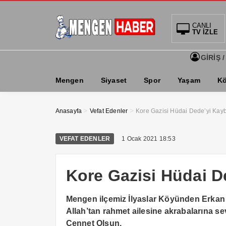
CANLI
TV İZLE
GİRİŞ /
Mengen
Siyaset
Spor
Yaşam
Kö
>
>
Anasayfa
Vefat Edenler
Kore Gazisi Hüdai Dede’yi Kayb
VEFAT EDENLER
1 Ocak 2021 18:53
Kore Gazisi Hüdai D
Mengen ilçemiz İlyaslar Köyünden Erkan Y
Allah’tan rahmet ailesine akrabalarına sev
Cennet Olsun.