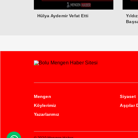
Hülya Aydemir Vefat Etti
Yıldı
Başsa
Mengen
Siyaset
Köylerimiz
Aşçılar 
Yazarlarımız