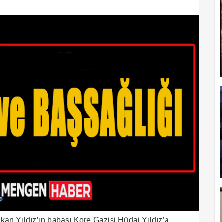
kan Yıldız’ın babası Kore Gazisi Hüdai Yıldız’a…