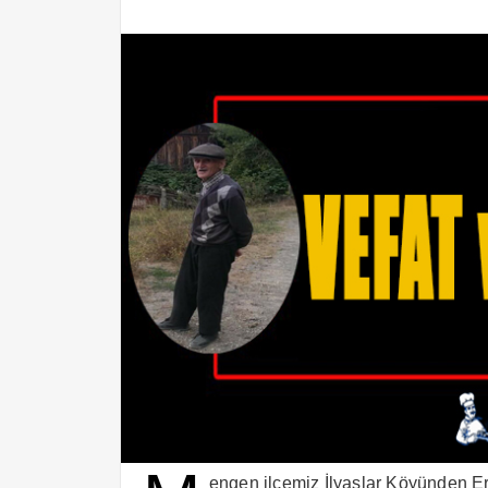
engen ilçemiz İlyaslar Köyünden Er