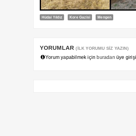
Hüdai Yıldız
Kore Gazisi
Mengen
YORUMLAR
(İLK YORUMU SİZ YAZIN)
Yorum yapabilmek için
buradan
üye girişi