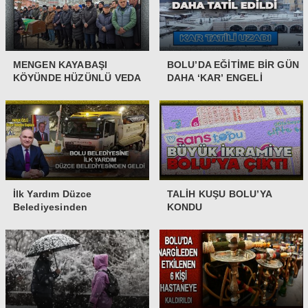
MENGEN KAYABAŞI
BOLU’DA EĞİTİME BİR GÜN
KÖYÜNDE HÜZÜNLÜ VEDA
DAHA ‘KAR’ ENGELİ
İlk Yardım Düzce
TALİH KUŞU BOLU’YA
Belediyesinden
KONDU