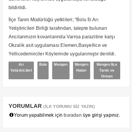
bildirildi.
İlçe Tarım Müdürlüğü yetklileri; “Bolu İli Arı
Yetiştiricileri Birliği tarafından, talepte bulunan
Arıcılarımızın kovanlarında Varroa parazitine karşı
Okzalik asit uygulaması Elemen,Basyellice ve
Yellicedemirciler Köylerinde uygulanmıştır denildi.
Arı
Bolu
Mengen
Mengen
Mengen İlçe
Yetiştiricileri
Haber
Tarım ve
Orman
YORUMLAR
(İLK YORUMU SİZ YAZIN)
Yorum yapabilmek için
buradan
üye girişi yapınız.