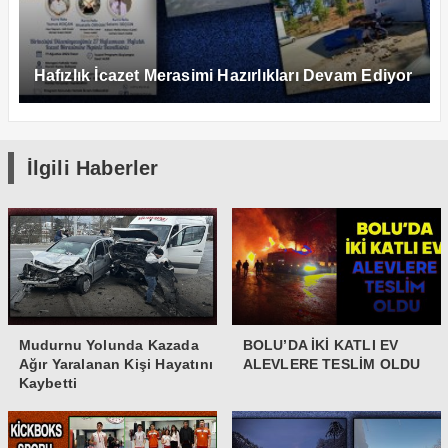
Hafızlık İcazet Merasimi Hazırlıkları Devam Ediyor
İlgili Haberler
Mudurnu Yolunda Kazada
BOLU’DA İKİ KATLI EV
Ağır Yaralanan Kişi Hayatını
ALEVLERE TESLİM OLDU
Kaybetti