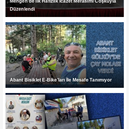
Mengen’de İlk Hafızlık İcazet Merasimi Coşkuyla
Düzenlendi
Abant Bisiklet E-Bike’ları İle Mesafe Tanımıyor