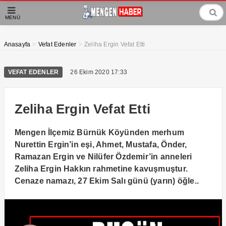
MENÜ
>
>
Anasayfa
Vefat Edenler
Zeliha Ergin Vefat Etti
VEFAT EDENLER
26 Ekim 2020 17:33
Zeliha Ergin Vefat Etti
Mengen İlçemiz Bürnük Köyünden merhum
Nurettin Ergin’in eşi, Ahmet, Mustafa, Önder,
Ramazan Ergin ve Nilüfer Özdemir’in anneleri
Zeliha Ergin Hakkın rahmetine kavuşmuştur.
Cenaze namazı, 27 Ekim Salı günü (yarın) öğle..