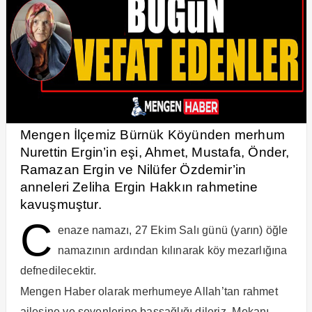
Mengen İlçemiz Bürnük Köyünden merhum
Nurettin Ergin’in eşi, Ahmet, Mustafa, Önder,
Ramazan Ergin ve Nilüfer Özdemir’in
anneleri Zeliha Ergin Hakkın rahmetine
kavuşmuştur.
C
enaze namazı, 27 Ekim Salı günü (yarın) öğle
namazının ardından kılınarak köy mezarlığına
defnedilecektir.
Mengen Haber olarak merhumeye Allah’tan rahmet
ailesine ve sevenlerine başsağlığı dileriz. Mekanı