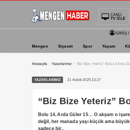
CANLI
TV İZLE
GİRİŞ /
Mengen
Siyaset
Spor
Yaşam
Kö
>
>
Anasayfa
Yazarlarımız
“Biz Bize Yeteriz” Bolu14 Arda G
YAZARLARIMIZ
21 Aralık 2025 13:27
“Biz Bize Yeteriz” B
Bolu 14, Arda Güler 15… O akşam o işare
değil, her manada yaşı küçük ama büyük
sadece bir..