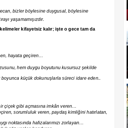
eyecan, bizler böylesine duygusal, böylesine
tırayı yaşamamışızdır.
elimeler kifayetsiz kalır; işte o gece tam da
ünen, hayata geçiren…
usunu, hem duygu boyutunu kusursuz şekilde
k boyunca küçük dokunuşlarla süreci idare eden..
bir çiçek gibi açmasına imkân veren…
çiren, sorumluluk veren, paydaş kimliğini hatırlatan,
ygı noktasında hafızalarımızı zorlayan…