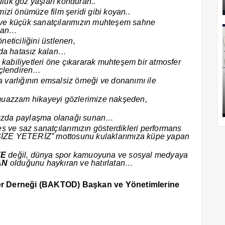
uk göz yaşları konduran..
izi önümüze film şeridi gibi koyan..
ve küçük sanatçılarımızın muhteşem sahne
olan…
neticiliğini üstlenen,
nda hatasız kalan…
 kabiliyetleri öne çıkararak muhteşem bir atmosfer
üçlendiren…
varlığının emsalsiz örneği ve donanımı ile
muazzam hikayeyi gözlerimize nakşeden,
ımızda paylaşma olanağı sunan…
 ve saz sanatçılarımızın gösterdikleri performans
 SİZE YETERİZ” mottosunu kulaklarımıza küpe yapan
YE
değil, dünya spor kamuoyuna ve sosyal medyaya
AN
olduğunu haykıran ve hatırlatan…
ler Derneği (BAKTOD) Başkan ve Yönetimlerine