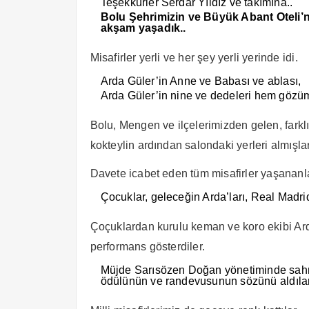
Teşekkürler Serdar Yıldız ve takımına..
Bolu Şehrimizin ve Büyük Abant Oteli’
akşam yaşadık..
Misafirler yerli ve her şey yerli yerinde idi.
Arda Güler’in Anne ve Babası ve ablası,
Arda Güler’in nine ve dedeleri hem göz
Bolu, Mengen ve ilçelerimizden gelen, farkl
kokteylin ardından salondaki yerleri almışlar
Davete icabet eden tüm misafirler yaşananlar
Çocuklar, geleceğin Arda’ları, Real Madrid 
Çoçuklardan kurulu keman ve koro ekibi Arda
performans gösterdiler.
Müjde Sarısözen Doğan yönetiminde sahn
ödülünün ve randevusunun sözünü aldılar