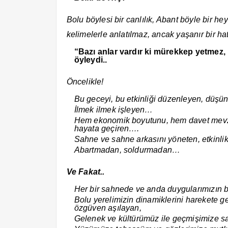
Bolu böylesi bir canlılık, Abant böyle bir h
kelimelerle anlatılmaz, ancak yaşanır bir ha
“Bazı anlar vardır ki mürekkep yetmez, k
öyleydi..
Öncelikle!
Bu geceyi, bu etkinliği düzenleyen, düş
İlmek ilmek işleyen…
Hem ekonomik boyutunu, hem davet mevz
hayata geçiren….
Sahne ve sahne arkasını yöneten, etkinli
Abartmadan, soldurmadan…
Ve Fakat..
Her bir sahnede ve anda duygularımızın 
Bolu yerelimizin dinamiklerini harekete ge
özgüven aşılayan,
Gelenek ve kültürümüz ile geçmişimize sa