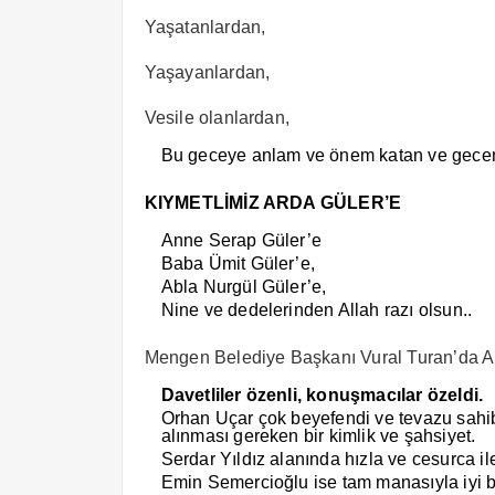
Yaşatanlardan,
Yaşayanlardan,
Vesile olanlardan,
Bu geceye anlam ve önem katan ve gecenin
KIYMETLİMİZ ARDA GÜLER’E
Anne Serap Güler’e
Baba Ümit Güler’e,
Abla Nurgül Güler’e,
Nine ve dedelerinden Allah razı olsun..
Mengen Belediye Başkanı Vural Turan’da Ard
Davetliler özenli, konuşmacılar özeldi.
Orhan Uçar çok beyefendi ve tevazu sahibi
alınması gereken bir kimlik ve şahsiyet.
Serdar Yıldız alanında hızla ve cesurca ile
Emin Semercioğlu ise tam manasıyla iyi bi