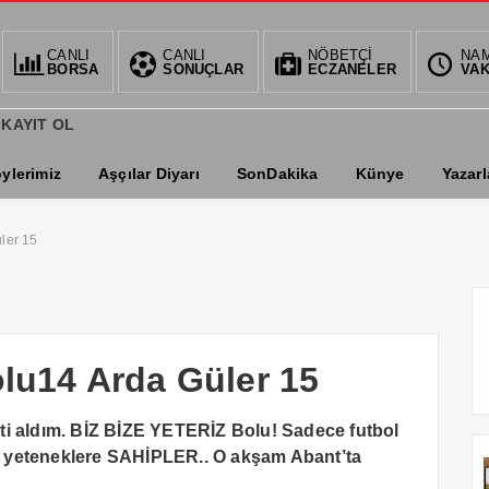
CANLI
CANLI
NÖBETÇİ
BIST
DOL
NA
BORSA
SONUÇLAR
ECZANELER
VAK
1.359,55
34,
0.61%
%
 KAYIT OL
ylerimiz
Aşçılar Diyarı
SonDakika
Künye
Yazarl
üler 15
olu14 Arda Güler 15
ti aldım. BİZ BİZE YETERİZ Bolu! Sadece futbol
 yeteneklere SAHİPLER.. O akşam Abant’ta