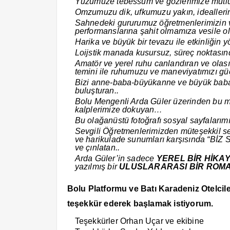
Yüzümüze tebessüm ve gözlerimize mutlul
Omzumuzu dik, ufkumuzu yakın, ideallerim
Sahnedeki gururumuz öğretmenlerimizin 
performanslarına şahit olmamıza vesile 
Harika ve büyük bir tevazu ile etkinliğin yö
Loijstik manada kusursuz, süreç noktası
Amatör ve yerel ruhu canlandıran ve olası
temini ile ruhumuzu ve maneviyatımızı g
Bizi anne-baba-büyükanne ve büyük baba 
buluşturan..
Bolu Mengenli Arda Güler üzerinden bu 
kalplerimize dokuyan…
Bu olağanüstü fotoğrafı sosyal sayfalar
Sevgili Öğretmenlerimizden müteşekkil ses
ve harikulade sunumları karşısında “BİZ
ve çınlatan..
Arda Güler’in sadece
YEREL BİR HİKA
yazılmış bir
ULUSLARARASI BİR ROM
Bolu Platformu ve Batı Karadeniz Otelci
teşekkür ederek başlamak istiyorum.
Teşekkürler Orhan Uçar ve ekibine