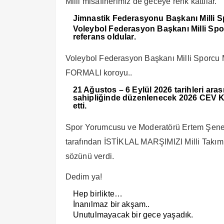
Milli misafirlerimiz de geceye renk kattılar.
Jimnastik Federasyonu Başkanı Milli S
Voleybol Federasyon Başkanı Milli Spo
referans oldular.
Voleybol Federasyon Başkanı Milli Sporc
FORMALI koroyu..
21 Ağustos – 6 Eylül 2026 tarihleri ara
sahipliğinde düzenlenecek 2026 CEV K
etti.
Spor Yorumcusu ve Moderatörü Ertem Şener
tarafından İSTİKLAL MARŞIMIZI Milli Takı
sözünü verdi.
Dedim ya!
Hep birlikte…
İnanılmaz bir akşam..
Unutulmayacak bir gece yaşadık.