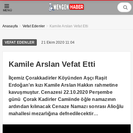
MENÜ
>
>
Anasayfa
Vefat Edenler
Kamile Arslan Vefat Etti
VEFAT EDENLER
21 Ekim 2020 11:04
Kamile Arslan Vefat Etti
İlçemiz Çorakkadirler Köyünden Aşçı Raşit
Erdoğan’ın kızı Kamile Arslan Hakkın rahmetine
kavuşmuştur. Cenazesi 22.10.2020 Perşembe
günü Çorak Kadirler Camiinde öğle namazının
ardından kılınacak Cenaze Namazı sonrası Alioğlu
mahallesi mezarlığına defnedilecektir…