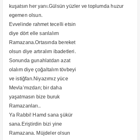
kuşatsın her yanı.Gülsün yüzler ve toplumda huzur
egemen olsun.
Evvelinde rahmet tecelli etsin
diye dört elle sarılalım
Ramazana.Ortasında bereket
olsun diye artıralım ibadetleri.
Sonunda gunahlatdan azat
olalım diye çoğaltalım tövbeyi
ve istiğfarı.Niyazımız yüce
Mevla’mızdan; bir daha
yaşatmasın bize buruk
Ramazanları..
Ya Rabbi! Hamd sana şükür
sana.Eriştirdin bizi yine
Ramazana. Müjdeler olsun