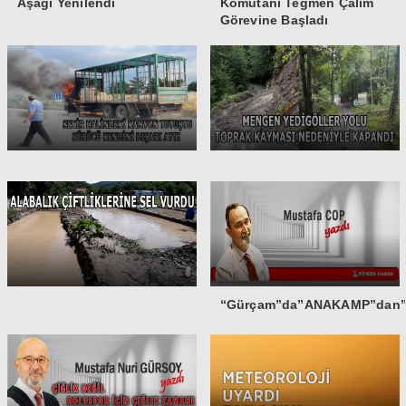
Aşağı Yenilendi
Komutanı Teğmen Çalım
Görevine Başladı
“Gürçam”da”ANAKAMP”dan”