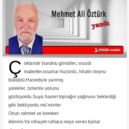
Ç
oktandır buruktu gönüller, ıssızdı
mabetler,ezanlar hüzünlü, hilalin boynu
büküktü.Hasretiyle yanmış
yürekler, özlemle yolunu
gözlüyordu.Suya hasret toprağın yağmuru beklediği
gibi bekliyordu mü’minler.
Onun rahmet ve bereket
iklimini.Ve nihayet ruhlara neşe veren bahar