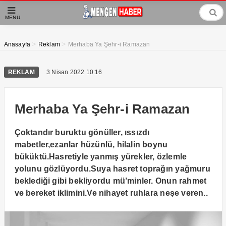
MENÜ
>
>
Anasayfa
Reklam
Merhaba Ya Şehr-i Ramazan
REKLAM
3 Nisan 2022 10:16
Merhaba Ya Şehr-i Ramazan
Çoktandır buruktu gönüller, ıssızdı
mabetler,ezanlar hüzünlü, hilalin boynu
büküktü.Hasretiyle yanmış yürekler, özlemle
yolunu gözlüyordu.Suya hasret toprağın yağmuru
beklediği gibi bekliyordu mü’minler. Onun rahmet
ve bereket iklimini.Ve nihayet ruhlara neşe veren..