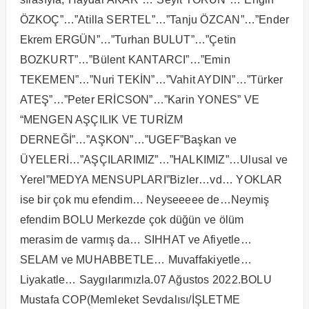
ÖZKOÇ”…”Atilla SERTEL”…”Tanju ÖZCAN”…”Ender
Ekrem ERGÜN”…”Turhan BULUT”…”Çetin
BOZKURT”…”Bülent KANTARCI”…”Emin
TEKEMEN”…”Nuri TEKİN”…”Vahit AYDIN”…”Türker
ATEŞ”…”Peter ERİCSON”…”Karin YONES” VE
“MENGEN AŞÇILIK VE TURİZM
DERNEĞİ”…”AŞKON”…”UGEF”Başkan ve
ÜYELERİ…”AŞÇILARIMIZ”…”HALKIMIZ”…Ulusal ve
Yerel”MEDYA MENSUPLARI”Bizler…vd… YOKLAR
ise bir çok mu efendim… Neyseeeee de…Neymiş
efendim BOLU Merkezde çok düğün ve ölüm
merasim de varmış da… SIHHAT ve Afiyetle…
SELAM ve MUHABBETLE… Muvaffakiyetle…
Liyakatle… Saygılarımızla.07 Ağustos 2022.BOLU
Mustafa COP(Memleket Sevdalısı/İŞLETME