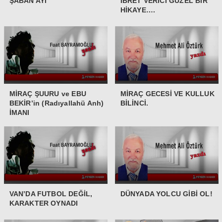
ŞABAN AYI
İBRET VERİCİ GÜZEL BİR
HİKAYE….
MİRAÇ ŞUURU ve EBU
MİRAÇ GECESİ VE KULLUK
BEKİR’in (Radıyallahü Anh)
BİLİNCİ.
İMANI
VAN’DA FUTBOL DEĞİL,
DÜNYADA YOLCU GİBİ OL!
KARAKTER OYNADI