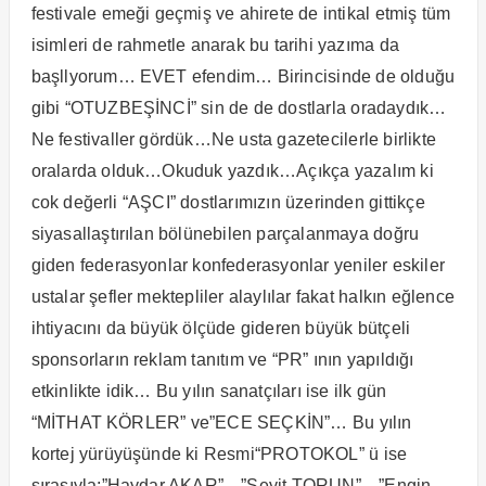
festivale emeği geçmiş ve ahirete de intikal etmiş tüm
isimleri de rahmetle anarak bu tarihi yazıma da
başllyorum… EVET efendim… Birincisinde de olduğu
gibi “OTUZBEŞİNCİ” sin de de dostlarla oradaydık…
Ne festivaller gördük…Ne usta gazetecilerle birlikte
oralarda olduk…Okuduk yazdık…Açıkça yazalım ki
cok değerli “AŞCI” dostlarımızın üzerinden gittikçe
siyasallaştırılan bölünebilen parçalanmaya doğru
giden federasyonlar konfederasyonlar yeniler eskiler
ustalar şefler mektepliler alaylılar fakat halkın eğlence
ihtiyacını da büyük ölçüde gideren büyük bütçeli
sponsorların reklam tanıtım ve “PR” ının yapıldığı
etkinlikte idik… Bu yılın sanatçıları ise ilk gün
“MİTHAT KÖRLER” ve”ECE SEÇKİN”… Bu yılın
kortej yürüyüşünde ki Resmi“PROTOKOL” ü ise
sırasıyla;”Haydar AKAR”…”Seyit TORUN”…”Engin