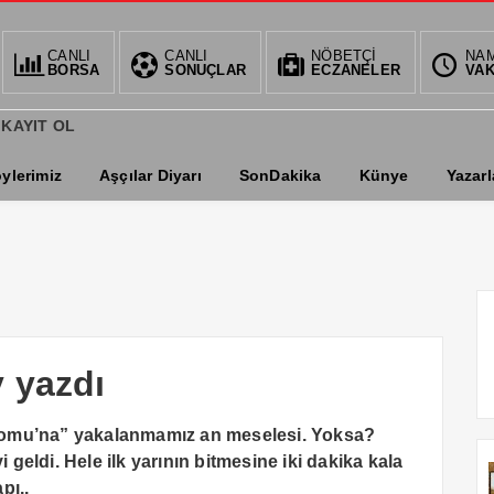
CANLI
CANLI
NÖBETÇİ
BIST
DOL
NA
BORSA
SONUÇLAR
ECZANELER
VAK
1.359,55
34,
0.61%
%
 KAYIT OL
ylerimiz
Aşçılar Diyarı
SonDakika
Künye
Yazarl
 yazdı
romu’na” yakalanmamız an meselesi. Yoksa?
eldi. Hele ilk yarının bitmesine iki dakika kala
pı..