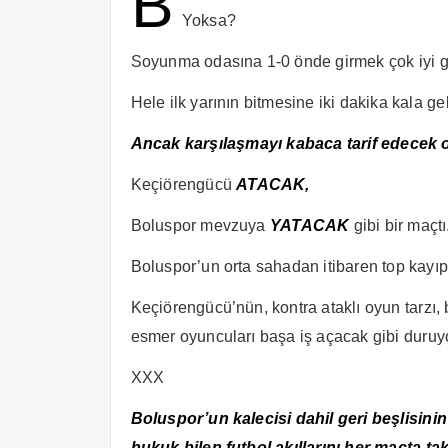
B
Yoksa?
Soyunma odasına 1-0 önde girmek çok iyi g
Hele ilk yarının bitmesine iki dakika kala g
Ancak kar
ş
ıla
ş
mayı kabaca tarif edecek o
Keçiörengücü
ATACAK,
Boluspor mevzuya
YATACAK
gibi bir maçtı
Boluspor’un orta sahadan itibaren top kayıp
Keçiörengücü’nün, kontra ataklı oyun tarzı, 
esmer oyuncuları başa iş açacak gibi duruy
XXX
Boluspor’un kalecisi dahil geri beşlisini
hukuk bilen futbol akıllarını her maçta ta