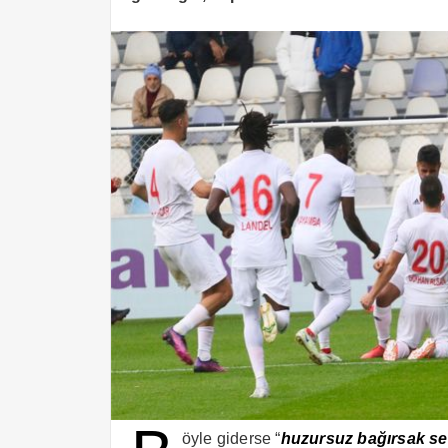
öyle giderse “
huzursuz bağırsak s