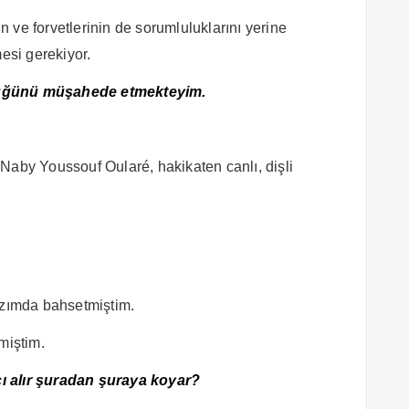
 ve forvetlerinin de sorumluluklarını yerine
mesi gerekiyor.
tüğünü müşahede etmekteyim.
Naby Youssouf Oularé, hakikaten canlı, dişli
zımda bahsetmiştim.
miştim.
ı alır şuradan şuraya koyar?