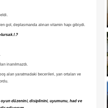
eldi.
elen gol, deplasmanda alınan vitamin hapı gibiydi.
lursak.!.?
.
ları inanılmazdı.
boş alan yaratmadaki becerileri, yan ortaları ve
ordu.
n oyun düzenini, disiplinini, uyumunu, had ve
kdir ediyorum.