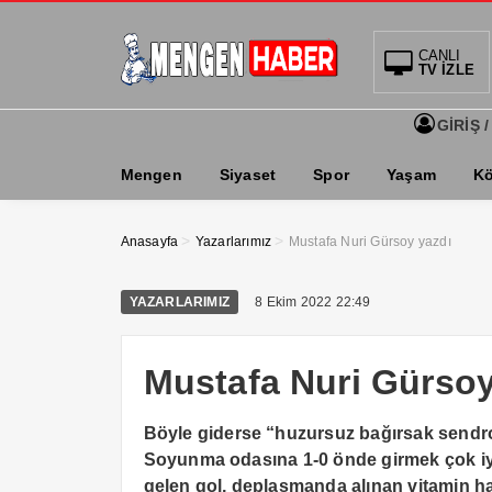
CANLI
TV İZLE
GİRİŞ /
Mengen
Siyaset
Spor
Yaşam
Kö
>
>
Anasayfa
Yazarlarımız
Mustafa Nuri Gürsoy yazdı
YAZARLARIMIZ
8 Ekim 2022 22:49
Mustafa Nuri Gürsoy
Böyle giderse “huzursuz bağırsak send
Soyunma odasına 1-0 önde girmek çok iyi g
gelen gol, deplasmanda alınan vitamin ha