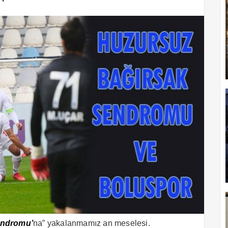
endromu’
na” yakalanmamız an meselesi.