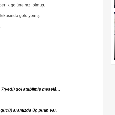
berlik golüne razı olmuş.
kikasında golü yemiş.
.
 7(yedi) gol atabilmiş meselâ…
engücü) aramızda üç puan var.