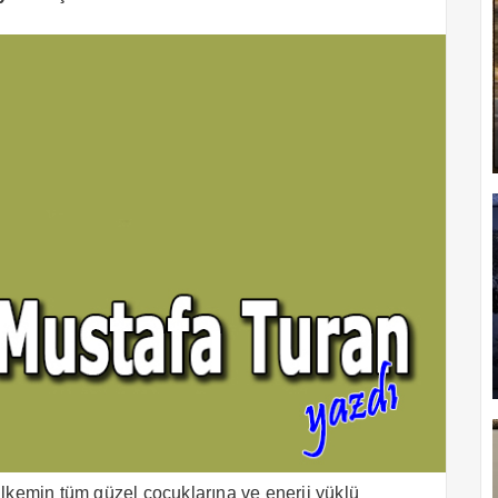
ülkemin tüm güzel çocuklarına ve enerji yüklü