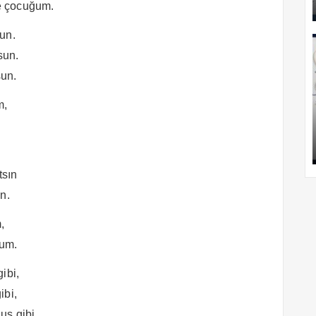
le çocuğum.
un.
sun.
sun.
m,
tsın
n.
,
ğum.
ibi,
ibi,
us gibi,