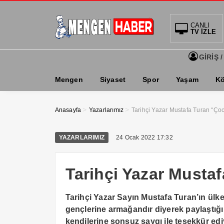
CANLI
TV İZLE
GİRİŞ /
Mengen
Siyaset
Spor
Yaşam
Kö
>
>
Anasayfa
Yazarlarımız
Tarihçi Yazar Mustafa Turan “Ç
YAZARLARIMIZ
24 Ocak 2022 17:32
Tarihçi Yazar Must
Tarihçi Yazar Sayın Mustafa Turan’ın ülk
gençlerine armağandır diyerek paylaştığ
kendilerine sonsuz saygı ile teşekkür edi