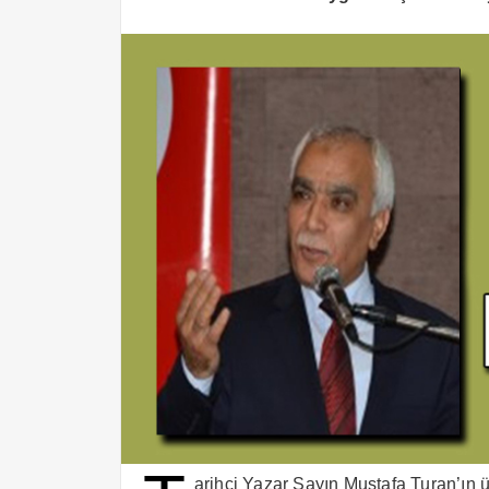
arihçi Yazar Sayın Mustafa Turan’ın 