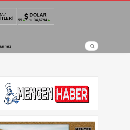
MAZ
DOLAR
EURO
ALTIN
BIS
İTLERİ
55
34,6794
36,7102
2,932,98
%
%
%-0,88
0.61
arımız