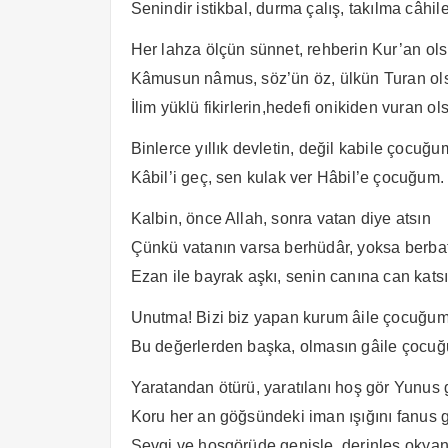
Senindir istikbal, durma çalış, takılma câhi
Her lahza ölçün sünnet, rehberin Kur’an ols
Kâmusun nâmus, söz’ün öz, ülkün Turan ol
İlim yüklü fikirlerin,hedefi onikiden vuran ol
Binlerce yıllık devletin, değil kabile çocuğu
Kâbil’i geç, sen kulak ver Hâbil’e çocuğum.
Kalbin, önce Allah, sonra vatan diye atsın
Çünkü vatanın varsa berhüdâr, yoksa berba
Ezan ile bayrak aşkı, senin canına can katsı
Unutma! Bizi biz yapan kurum âile çocuğum
Bu değerlerden başka, olmasın gâile çocu
Yaratandan ötürü, yaratılanı hoş gör Yunus g
Koru her an göğsündeki iman ışığını fanus g
Sevgi ve hoşgörüde genişle, derinleş okyan