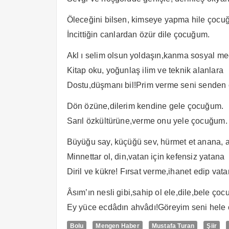
Öleceğini bilsen, kimseye yapma hile çoc
İncittiğin canlardan özür dile çocuğum.
Akl ı selim olsun yoldaşın,kanma sosyal me
Kitap oku, yoğunlaş ilim ve teknik alanlara
Dostu,düşmanı bil!Prim verme seni senden 
Dön özüne,dilerim kendine gele çocuğum.
Sarıl özkültürüne,verme onu yele çocuğum.
Büyüğu say, küçüğü sev, hürmet et anana, 
Minnettar ol, din,vatan için kefensiz yatana
Diril ve kükre! Fırsat verme,ihanet edip vata
Âsım’ın nesli gibi,sahip ol ele,dile,bele ço
Ey yüce ecdâdın ahvâdı!Göreyim seni hele
Bolu
Mengen Haber
Mustafa Turan
Şiir