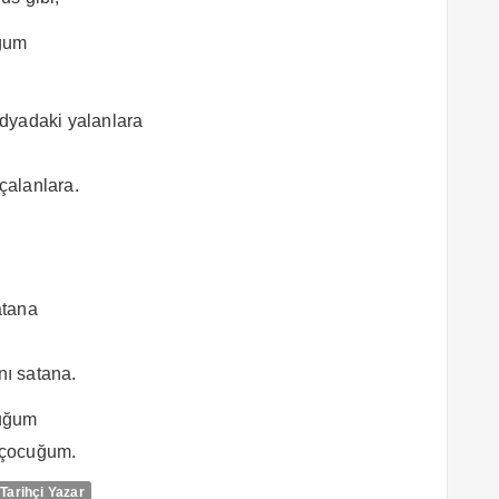
uğum
dyadaki yalanlara
çalanlara.
atana
nı satana.
cuğum
 çocuğum.
Tarihçi Yazar