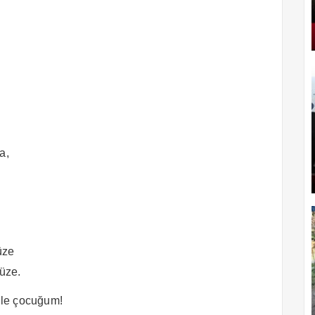
a,
üze
süze.
ile çocuğum!