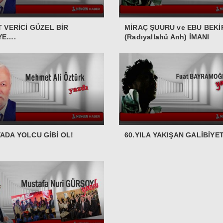
T VERİCİ GÜZEL BİR
MİRAÇ ŞUURU ve EBU BEKİR
YE….
(Radıyallahü Anh) İMANI
ADA YOLCU GİBİ OL!
60.YILA YAKIŞAN GALİBİYE