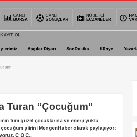
CANLI
CANLI
NÖBETÇİ
BIST
NA
BORSA
SONUÇLAR
ECZANELER
VAK
1.359,
0.61%
 KAYIT OL
ylerimiz
Aşçılar Diyarı
SonDakika
Künye
Yazarl
ocuğum”
afa Turan “Çocuğum”
emin tüm güzel çocuklarına ve enerji yüklü
ı çocuğum şiirini MengenHaber olarak paylaşıyor;
yoruz. Ç O C..