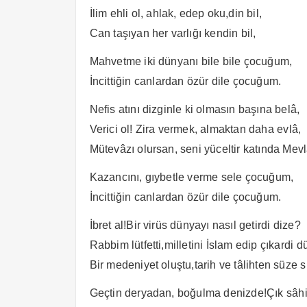
İlim ehli ol, ahlak, edep oku,din bil,
Can taşıyan her varlığı kendin bil,
Mahvetme iki dünyanı bile bile çocuğum,
İncittiğin canlardan özür dile çocuğum.
Nefis atını dizginle ki olmasın başına belâ,
Verici ol! Zira vermek, almaktan daha evlâ,
Mütevâzı olursan, seni yüceltir katında Mevl
Kazancını, gıybetle verme sele çocuğum,
İncittiğin canlardan özür dile çocuğum.
İbret al!Bir virüs dünyayı nasıl getirdi dize?
Rabbim lütfetti,milletini İslam edip çıkardi d
Bir medeniyet oluştu,tarih ve tâlihten süze 
Geçtin deryadan, boğulma denizde!Çık sâh