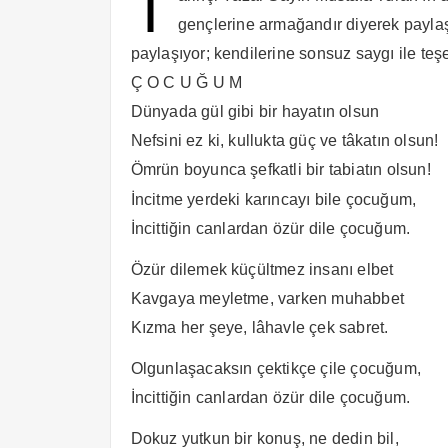
T
gençlerine armağandır diyerek payla
paylaşıyor; kendilerine sonsuz saygı ile teş
Ç O C U Ğ U M
Dünyada gül gibi bir hayatın olsun
Nefsini ez ki, kullukta güç ve tâkatın olsun!
Ömrün boyunca şefkatli bir tabiatın olsun!
İncitme yerdeki karıncayı bile çocuğum,
İncittiğin canlardan özür dile çocuğum.
Özür dilemek küçültmez insanı elbet
Kavgaya meyletme, varken muhabbet
Kızma her şeye, lâhavle çek sabret.
Olgunlaşacaksın çektikçe çile çocuğum,
İncittiğin canlardan özür dile çocuğum.
Dokuz yutkun bir konuş, ne dedin bil,