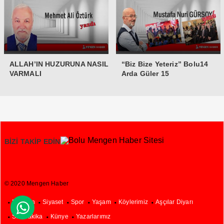
ALLAH’IN HUZURUNA NASIL
“Biz Bize Yeteriz” Bolu14
VARMALI
Arda Güler 15
BİZİ TAKİP EDİN
© 2020 Mengen Haber
Mengen
Siyaset
Spor
Yaşam
Köylerimiz
Aşçılar Diyarı

SonDakika
Künye
Yazarlarımız