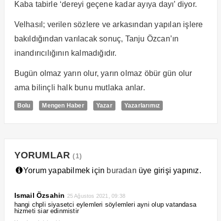
Kaba tabirle ‘dereyi geçene kadar ayıya dayı’ diyor.
Velhasıl; verilen sözlere ve arkasından yapılan işlere
bakıldığından varılacak sonuç, Tanju Özcan’ın
inandırıcılığının kalmadığıdır.
Bugün olmaz yarın olur, yarın olmaz öbür gün olur
ama bilinçli halk bunu mutlaka anlar.
Bolu
Mengen Haber
Yazar
Yazarlarımız
YORUMLAR
(1)
Yorum yapabilmek için
buradan
üye girişi yapınız.
Ismail Özsahin
25 Ağustos 2021, 09:38
hangi chpli siyasetci eylemleri söylemleri ayni olup vatandasa
hizmeti siar edinmistir