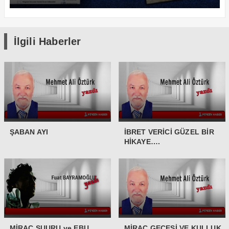
İlgili Haberler
ŞABAN AYI
İBRET VERİCİ GÜZEL BİR
HİKAYE….
MİRAÇ ŞUURU ve EBU
MİRAÇ GECESİ VE KULLUK