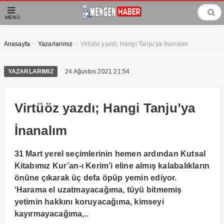
MENÜ
>
>
Anasayfa
Yazarlarımız
Virtüöz yazdı; Hangi Tanju’ya İnanalım
YAZARLARIMIZ
24 Ağustos 2021 21:54
Virtüöz yazdı; Hangi Tanju’ya
İnanalım
31 Mart yerel seçimlerinin hemen ardından Kutsal
Kitabımız Kur’an-ı Kerim’i eline almış kalabalıkların
önüne çıkarak üç defa öpüp yemin ediyor.
‘Harama el uzatmayacağıma, tüyü bitmemiş
yetimin hakkını koruyacağıma, kimseyi
kayırmayacağıma,..