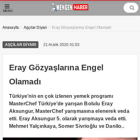
MENÜ
>
>
Anasayfa
Aşçılar Diyarı
Eray Gözyaşlarına Engel Olamadı
AŞÇILAR DIYARI
21 Aralık 2020 01:03
Eray Gözyaşlarına Engel
Olamadı
Türkiye’nin en çok izlenen yemek programı
MasterChef Türkiye’de yarışan Bolulu Eray
Aksungur, MasterChef yarışmasına elenerek veda
etti. Eray Aksungur 5. olarak yarışmaya veda etti.
Mehmet Yalçınkaya, Somer Sivrioğlu ve Danilo..