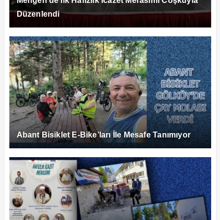
Mengen’de İlk Hafızlık İcazet Merasimi Coşkuyla
Düzenlendi
Abant Bisiklet E-Bike’ları İle Mesafe Tanımıyor